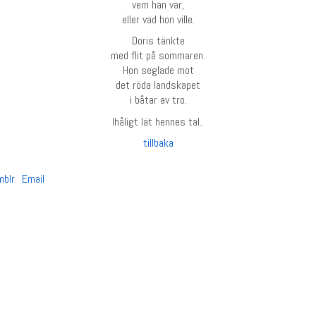
vem han var,
eller vad hon ville.
Doris tänkte
med flit på sommaren.
Hon seglade mot
det röda landskapet
i båtar av tro.
Ihåligt lät hennes tal..
tillbaka
mblr
Email