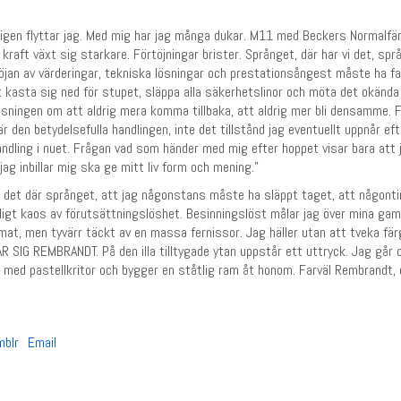
äntligen flyttar jag. Med mig har jag många dukar. M11 med Beckers Normalf
kraft växt sig starkare. Förtöjningar brister. Språnget, där har vi det, sp
öjan av värderingar, tekniska lösningar och prestationsångest måste ha fa
Att kasta sig ned för stupet, släppa alla säkerhetslinor och möta det okända
sningen om att aldrig mera komma tillbaka, att aldrig mer bli densamme. Fr
r den betydelsefulla handlingen, inte det tillstånd jag eventuellt uppnår eft
 handling i nuet. Frågan vad som händer med mig efter hoppet visar bara att j
g inbillar mig ska ge mitt liv form och mening.”
og det där språnget, att jag någonstans måste ha släppt taget, att någonti
ärligt kaos av förutsättningslöshet. Besinningslöst målar jag över mina ga
ormat, men tyvärr täckt av en massa fernissor. Jag häller utan att tveka f
R SIG REMBRANDT. På den illa tilltygade ytan uppstår ett uttryck. Jag går
 där med pastellkritor och bygger en ståtlig ram åt honom. Farväl Rembrandt,
mblr
Email