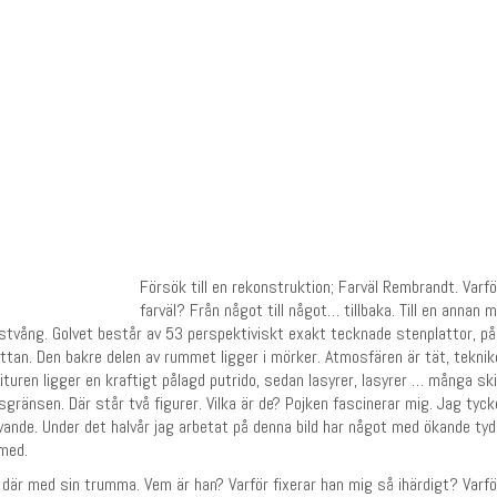
Försök till en rekonstruktion; Farväl Rembrandt. Varfö
farväl? Från något till något… tillbaka. Till en annan
onstvång. Golvet består av 53 perspektiviskt exakt tecknade stenplattor, p
tan. Den bakre delen av rummet ligger i mörker. Atmosfären är tät, tekniken
mituren ligger en kraftigt pålagd putrido, sedan lasyrer, lasyrer … många sk
ngsgränsen. Där står två figurer. Vilka är de? Pojken fascinerar mig. Jag t
nde. Under det halvår jag arbetat på denna bild har något med ökande tydli
 med.
 där med sin trumma. Vem är han? Varför fixerar han mig så ihärdigt? Varfö