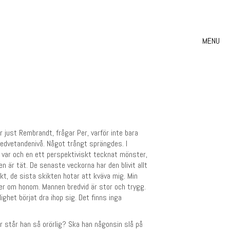
MENU
r just Rembrandt, frågar Per, varför inte bara
 medvetandenivå. Något trångt sprängdes. I
å var och en ett perspektiviskt tecknat mönster,
 är tät. De senaste veckorna har den blivit allt
ikt, de sista skikten hotar att kväva mig. Min
ycker om honom. Mannen bredvid är stor och trygg.
ghet börjat dra ihop sig. Det finns inga
r står han så orörlig? Ska han någonsin slå på