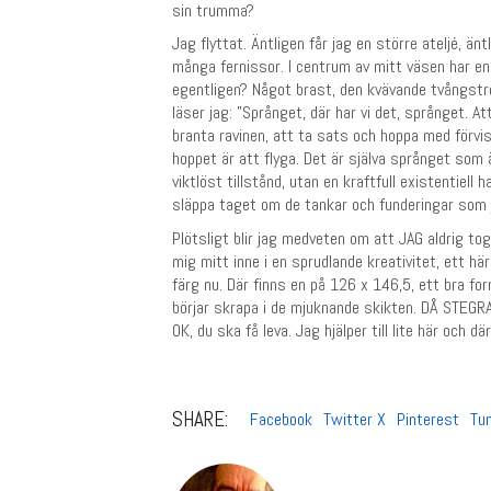
sin trumma?
Jag flyttat. Äntligen får jag en större ateljé, 
många fernissor. I centrum av mitt väsen har en 
egentligen? Något brast, den kvävande tvångstr
läser jag: ”Språnget, där har vi det, språnget. 
branta ravinen, att ta sats och hoppa med förvis
hoppet är att flyga. Det är själva språnget som ä
viktlöst tillstånd, utan en kraftfull existentiell
släppa taget om de tankar och funderingar som ja
Plötsligt blir jag medveten om att JAG aldrig t
mig mitt inne i en sprudlande kreativitet, ett h
färg nu. Där finns en på 126 x 146,5, ett bra f
börjar skrapa i de mjuknande skikten. DÅ STEGRA
OK, du ska få leva. Jag hjälper till lite här och
SHARE:
Facebook
Twitter X
Pinterest
Tu