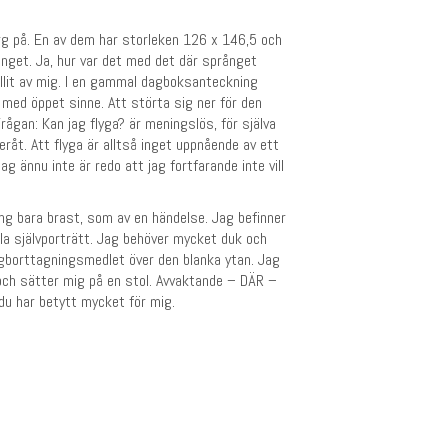
ärg på. En av dem har storleken 126 x 146,5 och
rånget. Ja, hur var det med det där språnget
llit av mig. I en gammal dagboksanteckning
 med öppet sinne. Att störta sig ner för den
ågan: Kan jag flyga? är meningslös, för själva
eråt. Att flyga är alltså inget uppnående av ett
ag ännu inte är redo att jag fortfarande inte vill
ng bara brast, som av en händelse. Jag befinner
mla självporträtt. Jag behöver mycket duk och
ärgborttagningsmedlet över den blanka ytan. Jag
 och sätter mig på en stol. Avvaktande – DÄR –
 du har betytt mycket för mig.