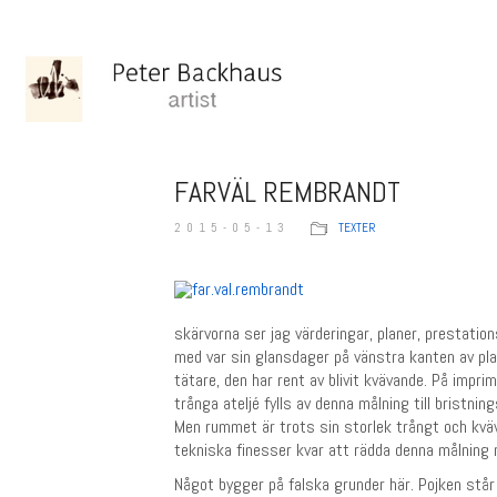
FARVÄL REMBRANDT
2015-05-13
TEXTER
skärvorna ser jag värderingar, planer, prestati
med var sin glansdager på vänstra kanten av plat
tätare, den har rent av blivit kvävande. På impri
trånga ateljé fylls av denna målning till bristni
Men rummet är trots sin storlek trångt och kväva
tekniska finesser kvar att rädda denna målning
Något bygger på falska grunder här. Pojken står