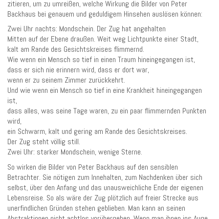
zitieren, um zu umreißen, welche Wirkung die Bilder von Peter
Backhaus bei genauem und geduldigem Hinsehen auslösen können:
Zwei Uhr nachts: Mondschein. Der Zug hat angehalten
Mitten auf der Ebene draußen. Weit weg Lichtpunkte einer Stadt,
kalt am Rande des Gesichtskreises flimmernd.
Wie wenn ein Mensch so tief in einen Traum hineingegangen ist,
dass er sich nie erinnern wird, dass er dort war,
wenn er zu seinem Zimmer zurückkehrt.
Und wie wenn ein Mensch so tief in eine Krankheit hineingegangen
ist,
dass alles, was seine Tage waren, zu ein paar flimmernden Punkten
wird,
ein Schwarm, kalt und gering am Rande des Gesichtskreises.
Der Zug steht völlig still.
Zwei Uhr: starker Mondschein, wenige Sterne.
So wirken die Bilder von Peter Backhaus auf den sensiblen
Betrachter. Sie nötigen zum Innehalten, zum Nachdenken über sich
selbst, über den Anfang und das unausweichliche Ende der eigenen
Lebensreise. So als wäre der Zug plötzlich auf freier Strecke aus
unerfindlichen Gründen stehen geblieben. Man kann an seinen
Abstraktionen nicht achtlos vorübergehen. Wenn man ihnen ins Auge