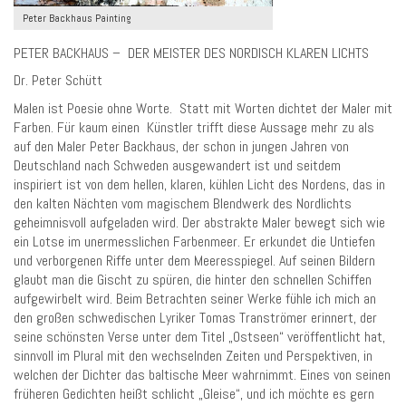
Peter Backhaus Painting
PETER BACKHAUS – DER MEISTER DES NORDISCH KLAREN LICHTS
Dr. Peter Schütt
Malen ist Poesie ohne Worte. Statt mit Worten dichtet der Maler mit
Farben. Für kaum einen Künstler trifft diese Aussage mehr zu als
auf den Maler Peter Backhaus, der schon in jungen Jahren von
Deutschland nach Schweden ausgewandert ist und seitdem
inspiriert ist von dem hellen, klaren, kühlen Licht des Nordens, das in
den kalten Nächten vom magischem Blendwerk des Nordlichts
geheimnisvoll aufgeladen wird. Der abstrakte Maler bewegt sich wie
ein Lotse im unermesslichen Farbenmeer. Er erkundet die Untiefen
und verborgenen Riffe unter dem Meeresspiegel. Auf seinen Bildern
glaubt man die Gischt zu spüren, die hinter den schnellen Schiffen
aufgewirbelt wird. Beim Betrachten seiner Werke fühle ich mich an
den großen schwedischen Lyriker Tomas Tranströmer erinnert, der
seine schönsten Verse unter dem Titel „Ostseen“ veröffentlicht hat,
sinnvoll im Plural mit den wechselnden Zeiten und Perspektiven, in
welchen der Dichter das baltische Meer wahrnimmt. Eines von seinen
früheren Gedichten heißt schlicht „Gleise“, und ich möchte es gern