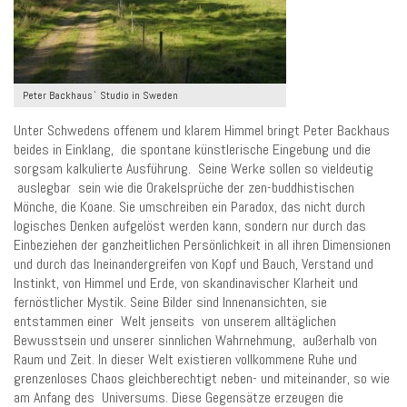
Peter Backhaus` Studio in Sweden
Unter Schwedens offenem und klarem Himmel bringt Peter Backhaus
beides in Einklang, die spontane künstlerische Eingebung und die
sorgsam kalkulierte Ausführung. Seine Werke sollen so vieldeutig
auslegbar sein wie die Orakelsprüche der zen-buddhistischen
Mönche, die Koane. Sie umschreiben ein Paradox, das nicht durch
logisches Denken aufgelöst werden kann, sondern nur durch das
Einbeziehen der ganzheitlichen Persönlichkeit in all ihren Dimensionen
und durch das Ineinandergreifen von Kopf und Bauch, Verstand und
Instinkt, von Himmel und Erde, von skandinavischer Klarheit und
fernöstlicher Mystik. Seine Bilder sind Innenansichten, sie
entstammen einer Welt jenseits von unserem alltäglichen
Bewusstsein und unserer sinnlichen Wahrnehmung, außerhalb von
Raum und Zeit. In dieser Welt existieren vollkommene Ruhe und
grenzenloses Chaos gleichberechtigt neben- und miteinander, so wie
am Anfang des Universums. Diese Gegensätze erzeugen die