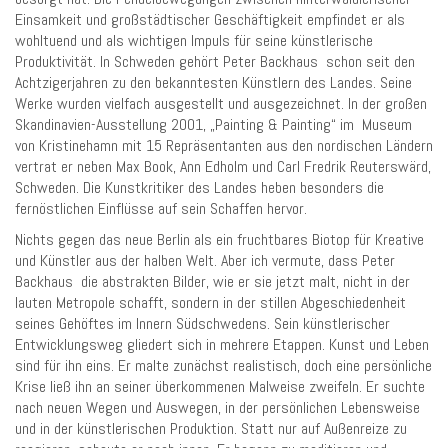
Einsamkeit und großstädtischer Geschäftigkeit empfindet er als
wohltuend und als wichtigen Impuls für seine künstlerische
Produktivität. In Schweden gehört Peter Backhaus schon seit den
Achtzigerjahren zu den bekanntesten Künstlern des Landes. Seine
Werke wurden vielfach ausgestellt und ausgezeichnet. In der großen
Skandinavien-Ausstellung 2001, „Painting & Painting“ im Museum
von Kristinehamn mit 15 Repräsentanten aus den nordischen Ländern
vertrat er neben Max Book, Ann Edholm und Carl Fredrik Reuterswärd,
Schweden. Die Kunstkritiker des Landes heben besonders die
fernöstlichen Einflüsse auf sein Schaffen hervor.
Nichts gegen das neue Berlin als ein fruchtbares Biotop für Kreative
und Künstler aus der halben Welt. Aber ich vermute, dass Peter
Backhaus die abstrakten Bilder, wie er sie jetzt malt, nicht in der
lauten Metropole schafft, sondern in der stillen Abgeschiedenheit
seines Gehöftes im Innern Südschwedens. Sein künstlerischer
Entwicklungsweg gliedert sich in mehrere Etappen. Kunst und Leben
sind für ihn eins. Er malte zunächst realistisch, doch eine persönliche
Krise ließ ihn an seiner überkommenen Malweise zweifeln. Er suchte
nach neuen Wegen und Auswegen, in der persönlichen Lebensweise
und in der künstlerischen Produktion. Statt nur auf Außenreize zu