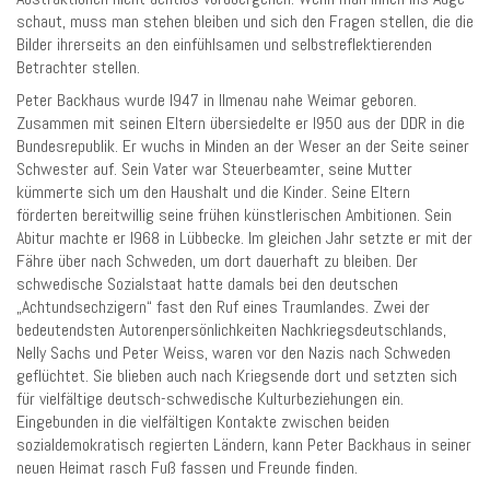
schaut, muss man stehen bleiben und sich den Fragen stellen, die die
Bilder ihrerseits an den einfühlsamen und selbstreflektierenden
Betrachter stellen.
Peter Backhaus wurde l947 in Ilmenau nahe Weimar geboren.
Zusammen mit seinen Eltern übersiedelte er l950 aus der DDR in die
Bundesrepublik. Er wuchs in Minden an der Weser an der Seite seiner
Schwester auf. Sein Vater war Steuerbeamter, seine Mutter
kümmerte sich um den Haushalt und die Kinder. Seine Eltern
förderten bereitwillig seine frühen künstlerischen Ambitionen. Sein
Abitur machte er l968 in Lübbecke. Im gleichen Jahr setzte er mit der
Fähre über nach Schweden, um dort dauerhaft zu bleiben. Der
schwedische Sozialstaat hatte damals bei den deutschen
„Achtundsechzigern“ fast den Ruf eines Traumlandes. Zwei der
bedeutendsten Autorenpersönlichkeiten Nachkriegsdeutschlands,
Nelly Sachs und Peter Weiss, waren vor den Nazis nach Schweden
geflüchtet. Sie blieben auch nach Kriegsende dort und setzten sich
für vielfältige deutsch-schwedische Kulturbeziehungen ein.
Eingebunden in die vielfältigen Kontakte zwischen beiden
sozialdemokratisch regierten Ländern, kann Peter Backhaus in seiner
neuen Heimat rasch Fuß fassen und Freunde finden.