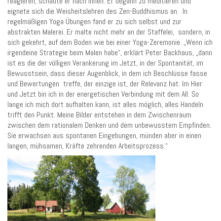
reagieren, schaute er nach innen. Er begann zu meditieren und
eignete sich die Weisheitslehren des Zen-Buddhismus an. In
regelmäßigen Yoga Übungen fand er zu sich selbst und zur
abstrakten Malerei. Er malte nicht mehr an der Staffelei, sondern, in
sich gekehrt, auf dem Boden wie bei einer Yoga-Zeremonie. „Wenn ich
irgendeine Strategie beim Malen habe“, erklärt Peter Backhaus, „dann
ist es die der völligen Verankerung im Jetzt, in der Spontanität, im
Bewusstsein, dass dieser Augenblick, in dem ich Beschlüsse fasse
und Bewertungen treffe, der einzige ist, der Relevanz hat. Im Hier
und Jetzt bin ich in der energetischen Verbindung mit dem All. So
lange ich mich dort aufhalten kann, ist alles möglich, alles Handeln
trifft den Punkt. Meine Bilder entstehen in dem Zwischenraum
zwischen dem rationalem Denken und dem unbewusstem Empfinden.
Sie erwachsen aus spontanen Eingebungen, münden aber in einen
langen, mühsamen, Kräfte zehrenden Arbeitsprozess.“