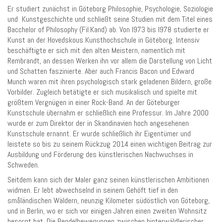
Er studiert zunächst in Göteborg Philosophie, Psychologie, Soziologie
und Kunstgeschichte und schließt seine Studien mit dem Titel eines
Bacchelor of Philosophy (Fil.Kand) ab. Von l973 bis l978 studierte er
Kunst an der Hovedskous Kunsthochschule in Göteborg. Intensiv
beschäftigte er sich mit den alten Meistern, namentlich mit
Rembrandt, an dessen Werken ihn vor allem die Darstellung von Licht
und Schatten faszinierte. Aber auch Francis Bacon und Edward
Munch waren mit ihren psychologisch stark geladenen Bildern, große
Vorbilder. Zugleich betätigte er sich musikalisch und spielte mit
größtem Vergnügen in einer Rock-Band. An der Göteburger
Kunstschule übernahm er schließlich eine Professur. Im Jahre 2000
wurde er zum Direktor der in Skandinavien hoch angesehenen
Kunstschule ernannt. Er wurde schließlich ihr Eigentümer und
leistete so bis zu seinem Rückzug 2014 einen wichtigen Beitrag zur
Ausbildung und Förderung des künstlerischen Nachwuchses in
Schweden.
Seitdem kann sich der Maler ganz seinen künstlerischen Ambitionen
widmen. Er lebt abwechselnd in seinem Gehöft tief in den
småländischen Wäldern, neunzig Kilometer südöstlich von Göteborg,
und in Berlin, wo er sich vor einigen Jahren einen zweiten Wohnsitz
besorgt hat. Die Pendelbewegungen zwischen hinterwäldlerischer